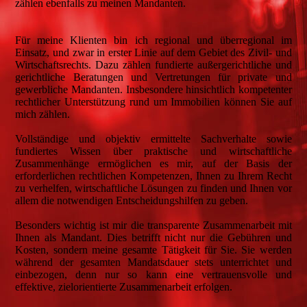
zählen ebenfalls zu meinen Mandanten.
Für meine Klienten bin ich regional und überregional im
Einsatz, und zwar in erster Linie auf dem Gebiet des Zivil- und
Wirtschaftsrechts. Dazu zählen fundierte außergerichtliche und
gerichtliche Beratungen und Vertretungen für private und
gewerbliche Mandanten. Insbesondere hinsichtlich kompetenter
rechtlicher Unterstützung rund um Immobilien können Sie auf
mich zählen.
Vollständige und objektiv ermittelte Sachverhalte sowie
fundiertes Wissen über praktische und wirtschaftliche
Zusammenhänge ermöglichen es mir, auf der Basis der
erforderlichen rechtlichen Kompetenzen, Ihnen zu Ihrem Recht
zu verhelfen, wirtschaftliche Lösungen zu finden und Ihnen vor
allem die notwendigen Entscheidungshilfen zu geben.
Besonders wichtig ist mir die transparente Zusammenarbeit mit
Ihnen als Mandant. Dies betrifft nicht nur die Gebühren und
Kosten, sondern meine gesamte Tätigkeit für Sie. Sie werden
während der gesamten Mandatsdauer stets unterrichtet und
einbezogen, denn nur so kann eine vertrauensvolle und
effektive, zielorientierte Zusammenarbeit erfolgen.