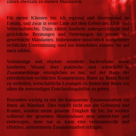
zählen ebenfalls zu meinen Mandanten.
Für meine Klienten bin ich regional und überregional im
Einsatz, und zwar in erster Linie auf dem Gebiet des Zivil- und
Wirtschaftsrechts. Dazu zählen fundierte außergerichtliche und
gerichtliche Beratungen und Vertretungen für private und
gewerbliche Mandanten. Insbesondere hinsichtlich kompetenter
rechtlicher Unterstützung rund um Immobilien können Sie auf
mich zählen.
Vollständige und objektiv ermittelte Sachverhalte sowie
fundiertes Wissen über praktische und wirtschaftliche
Zusammenhänge ermöglichen es mir, auf der Basis der
erforderlichen rechtlichen Kompetenzen, Ihnen zu Ihrem Recht
zu verhelfen, wirtschaftliche Lösungen zu finden und Ihnen vor
allem die notwendigen Entscheidungshilfen zu geben.
Besonders wichtig ist mir die transparente Zusammenarbeit mit
Ihnen als Mandant. Dies betrifft nicht nur die Gebühren und
Kosten, sondern meine gesamte Tätigkeit für Sie. Sie werden
während der gesamten Mandatsdauer stets unterrichtet und
einbezogen, denn nur so kann eine vertrauensvolle und
effektive, zielorientierte Zusammenarbeit erfolgen.