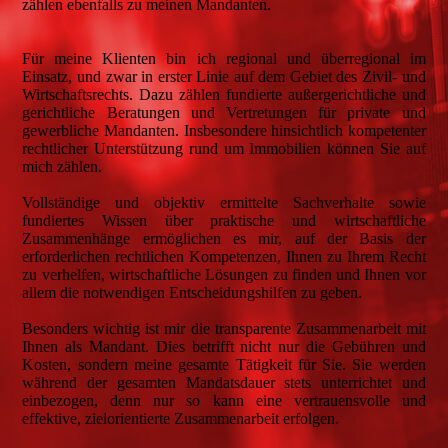
zählen ebenfalls zu meinen Mandanten.
Für meine Klienten bin ich regional und überregional im
Einsatz, und zwar in erster Linie auf dem Gebiet des Zivil- und
Wirtschaftsrechts. Dazu zählen fundierte außergerichtliche und
gerichtliche Beratungen und Vertretungen für private und
gewerbliche Mandanten. Insbesondere hinsichtlich kompetenter
rechtlicher Unterstützung rund um Immobilien können Sie auf
mich zählen.
Vollständige und objektiv ermittelte Sachverhalte sowie
fundiertes Wissen über praktische und wirtschaftliche
Zusammenhänge ermöglichen es mir, auf der Basis der
erforderlichen rechtlichen Kompetenzen, Ihnen zu Ihrem Recht
zu verhelfen, wirtschaftliche Lösungen zu finden und Ihnen vor
allem die notwendigen Entscheidungshilfen zu geben.
Besonders wichtig ist mir die transparente Zusammenarbeit mit
Ihnen als Mandant. Dies betrifft nicht nur die Gebühren und
Kosten, sondern meine gesamte Tätigkeit für Sie. Sie werden
während der gesamten Mandatsdauer stets unterrichtet und
einbezogen, denn nur so kann eine vertrauensvolle und
effektive, zielorientierte Zusammenarbeit erfolgen.