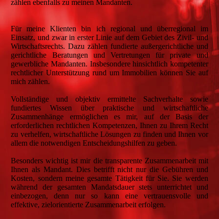
zählen ebenfalls zu meinen Mandanten.
Für meine Klienten bin ich regional und überregional im
Einsatz, und zwar in erster Linie auf dem Gebiet des Zivil- und
Wirtschaftsrechts. Dazu zählen fundierte außergerichtliche und
gerichtliche Beratungen und Vertretungen für private und
gewerbliche Mandanten. Insbesondere hinsichtlich kompetenter
rechtlicher Unterstützung rund um Immobilien können Sie auf
mich zählen.
Vollständige und objektiv ermittelte Sachverhalte sowie
fundiertes Wissen über praktische und wirtschaftliche
Zusammenhänge ermöglichen es mir, auf der Basis der
erforderlichen rechtlichen Kompetenzen, Ihnen zu Ihrem Recht
zu verhelfen, wirtschaftliche Lösungen zu finden und Ihnen vor
allem die notwendigen Entscheidungshilfen zu geben.
Besonders wichtig ist mir die transparente Zusammenarbeit mit
Ihnen als Mandant. Dies betrifft nicht nur die Gebühren und
Kosten, sondern meine gesamte Tätigkeit für Sie. Sie werden
während der gesamten Mandatsdauer stets unterrichtet und
einbezogen, denn nur so kann eine vertrauensvolle und
effektive, zielorientierte Zusammenarbeit erfolgen.