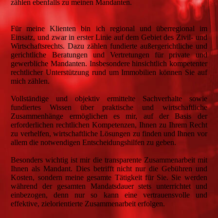
zählen ebenfalls zu meinen Mandanten.
Für meine Klienten bin ich regional und überregional im
Einsatz, und zwar in erster Linie auf dem Gebiet des Zivil- und
Wirtschaftsrechts. Dazu zählen fundierte außergerichtliche und
gerichtliche Beratungen und Vertretungen für private und
gewerbliche Mandanten. Insbesondere hinsichtlich kompetenter
rechtlicher Unterstützung rund um Immobilien können Sie auf
mich zählen.
Vollständige und objektiv ermittelte Sachverhalte sowie
fundiertes Wissen über praktische und wirtschaftliche
Zusammenhänge ermöglichen es mir, auf der Basis der
erforderlichen rechtlichen Kompetenzen, Ihnen zu Ihrem Recht
zu verhelfen, wirtschaftliche Lösungen zu finden und Ihnen vor
allem die notwendigen Entscheidungshilfen zu geben.
Besonders wichtig ist mir die transparente Zusammenarbeit mit
Ihnen als Mandant. Dies betrifft nicht nur die Gebühren und
Kosten, sondern meine gesamte Tätigkeit für Sie. Sie werden
während der gesamten Mandatsdauer stets unterrichtet und
einbezogen, denn nur so kann eine vertrauensvolle und
effektive, zielorientierte Zusammenarbeit erfolgen.