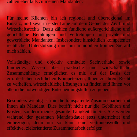
zählen ebenfalls zu meinen Mandanten.
Für meine Klienten bin ich regional und überregional im
Einsatz, und zwar in erster Linie auf dem Gebiet des Zivil- und
Wirtschaftsrechts. Dazu zählen fundierte außergerichtliche und
gerichtliche Beratungen und Vertretungen für private und
gewerbliche Mandanten. Insbesondere hinsichtlich kompetenter
rechtlicher Unterstützung rund um Immobilien können Sie auf
mich zählen.
Vollständige und objektiv ermittelte Sachverhalte sowie
fundiertes Wissen über praktische und wirtschaftliche
Zusammenhänge ermöglichen es mir, auf der Basis der
erforderlichen rechtlichen Kompetenzen, Ihnen zu Ihrem Recht
zu verhelfen, wirtschaftliche Lösungen zu finden und Ihnen vor
allem die notwendigen Entscheidungshilfen zu geben.
Besonders wichtig ist mir die transparente Zusammenarbeit mit
Ihnen als Mandant. Dies betrifft nicht nur die Gebühren und
Kosten, sondern meine gesamte Tätigkeit für Sie. Sie werden
während der gesamten Mandatsdauer stets unterrichtet und
einbezogen, denn nur so kann eine vertrauensvolle und
effektive, zielorientierte Zusammenarbeit erfolgen.