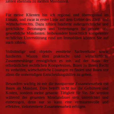
zählen ebenfalls zu meinen Mandanten.
Für meine Klienten bin ich regional und überregional im
Einsatz, und zwar in erster Linie auf dem Gebiet des Zivil- und
Wirtschaftsrechts. Dazu zählen fundierte außergerichtliche und
gerichtliche Beratungen und Vertretungen für private und
gewerbliche Mandanten. Insbesondere hinsichtlich kompetenter
rechtlicher Unterstützung rund um Immobilien können Sie auf
mich zählen.
Vollständige und objektiv ermittelte Sachverhalte sowie
fundiertes Wissen über praktische und wirtschaftliche
Zusammenhänge ermöglichen es mir, auf der Basis der
erforderlichen rechtlichen Kompetenzen, Ihnen zu Ihrem Recht
zu verhelfen, wirtschaftliche Lösungen zu finden und Ihnen vor
allem die notwendigen Entscheidungshilfen zu geben.
Besonders wichtig ist mir die transparente Zusammenarbeit mit
Ihnen als Mandant. Dies betrifft nicht nur die Gebühren und
Kosten, sondern meine gesamte Tätigkeit für Sie. Sie werden
während der gesamten Mandatsdauer stets unterrichtet und
einbezogen, denn nur so kann eine vertrauensvolle und
effektive, zielorientierte Zusammenarbeit erfolgen.