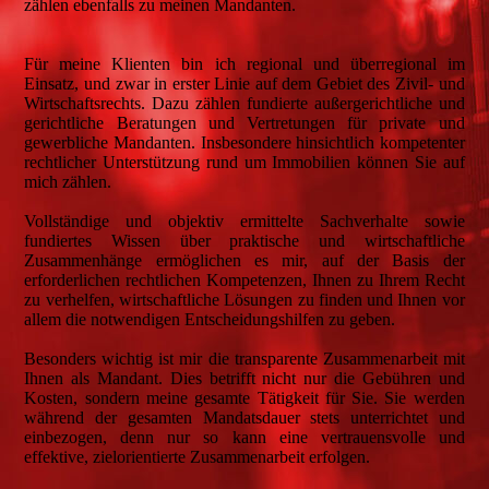
zählen ebenfalls zu meinen Mandanten.
Für meine Klienten bin ich regional und überregional im
Einsatz, und zwar in erster Linie auf dem Gebiet des Zivil- und
Wirtschaftsrechts. Dazu zählen fundierte außergerichtliche und
gerichtliche Beratungen und Vertretungen für private und
gewerbliche Mandanten. Insbesondere hinsichtlich kompetenter
rechtlicher Unterstützung rund um Immobilien können Sie auf
mich zählen.
Vollständige und objektiv ermittelte Sachverhalte sowie
fundiertes Wissen über praktische und wirtschaftliche
Zusammenhänge ermöglichen es mir, auf der Basis der
erforderlichen rechtlichen Kompetenzen, Ihnen zu Ihrem Recht
zu verhelfen, wirtschaftliche Lösungen zu finden und Ihnen vor
allem die notwendigen Entscheidungshilfen zu geben.
Besonders wichtig ist mir die transparente Zusammenarbeit mit
Ihnen als Mandant. Dies betrifft nicht nur die Gebühren und
Kosten, sondern meine gesamte Tätigkeit für Sie. Sie werden
während der gesamten Mandatsdauer stets unterrichtet und
einbezogen, denn nur so kann eine vertrauensvolle und
effektive, zielorientierte Zusammenarbeit erfolgen.