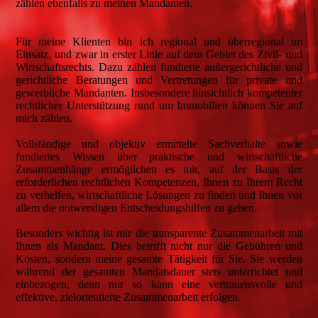
zählen ebenfalls zu meinen Mandanten.
Für meine Klienten bin ich regional und überregional im
Einsatz, und zwar in erster Linie auf dem Gebiet des Zivil- und
Wirtschaftsrechts. Dazu zählen fundierte außergerichtliche und
gerichtliche Beratungen und Vertretungen für private und
gewerbliche Mandanten. Insbesondere hinsichtlich kompetenter
rechtlicher Unterstützung rund um Immobilien können Sie auf
mich zählen.
Vollständige und objektiv ermittelte Sachverhalte sowie
fundiertes Wissen über praktische und wirtschaftliche
Zusammenhänge ermöglichen es mir, auf der Basis der
erforderlichen rechtlichen Kompetenzen, Ihnen zu Ihrem Recht
zu verhelfen, wirtschaftliche Lösungen zu finden und Ihnen vor
allem die notwendigen Entscheidungshilfen zu geben.
Besonders wichtig ist mir die transparente Zusammenarbeit mit
Ihnen als Mandant. Dies betrifft nicht nur die Gebühren und
Kosten, sondern meine gesamte Tätigkeit für Sie. Sie werden
während der gesamten Mandatsdauer stets unterrichtet und
einbezogen, denn nur so kann eine vertrauensvolle und
effektive, zielorientierte Zusammenarbeit erfolgen.