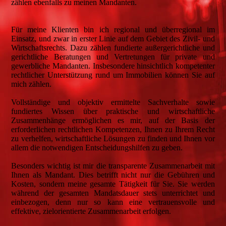
zählen ebenfalls zu meinen Mandanten.
Für meine Klienten bin ich regional und überregional im
Einsatz, und zwar in erster Linie auf dem Gebiet des Zivil- und
Wirtschaftsrechts. Dazu zählen fundierte außergerichtliche und
gerichtliche Beratungen und Vertretungen für private und
gewerbliche Mandanten. Insbesondere hinsichtlich kompetenter
rechtlicher Unterstützung rund um Immobilien können Sie auf
mich zählen.
Vollständige und objektiv ermittelte Sachverhalte sowie
fundiertes Wissen über praktische und wirtschaftliche
Zusammenhänge ermöglichen es mir, auf der Basis der
erforderlichen rechtlichen Kompetenzen, Ihnen zu Ihrem Recht
zu verhelfen, wirtschaftliche Lösungen zu finden und Ihnen vor
allem die notwendigen Entscheidungshilfen zu geben.
Besonders wichtig ist mir die transparente Zusammenarbeit mit
Ihnen als Mandant. Dies betrifft nicht nur die Gebühren und
Kosten, sondern meine gesamte Tätigkeit für Sie. Sie werden
während der gesamten Mandatsdauer stets unterrichtet und
einbezogen, denn nur so kann eine vertrauensvolle und
effektive, zielorientierte Zusammenarbeit erfolgen.