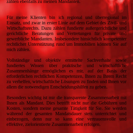
zählen ebenfalls zu meinen Mandanten.
Für meine Klienten bin ich regional und überregional im
Einsatz, und zwar in erster Linie auf dem Gebiet des Zivil- und
Wirtschaftsrechts. Dazu zählen fundierte außergerichtliche und
gerichtliche Beratungen und Vertretungen für private und
gewerbliche Mandanten. Insbesondere hinsichtlich kompetenter
rechtlicher Unterstützung rund um Immobilien können Sie auf
mich zählen.
Vollständige und objektiv ermittelte Sachverhalte sowie
fundiertes Wissen über praktische und wirtschaftliche
Zusammenhänge ermöglichen es mir, auf der Basis der
erforderlichen rechtlichen Kompetenzen, Ihnen zu Ihrem Recht
zu verhelfen, wirtschaftliche Lösungen zu finden und Ihnen vor
allem die notwendigen Entscheidungshilfen zu geben.
Besonders wichtig ist mir die transparente Zusammenarbeit mit
Ihnen als Mandant. Dies betrifft nicht nur die Gebühren und
Kosten, sondern meine gesamte Tätigkeit für Sie. Sie werden
während der gesamten Mandatsdauer stets unterrichtet und
einbezogen, denn nur so kann eine vertrauensvolle und
effektive, zielorientierte Zusammenarbeit erfolgen.