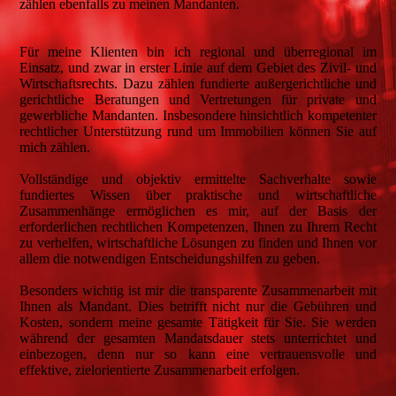
zählen ebenfalls zu meinen Mandanten.
Für meine Klienten bin ich regional und überregional im
Einsatz, und zwar in erster Linie auf dem Gebiet des Zivil- und
Wirtschaftsrechts. Dazu zählen fundierte außergerichtliche und
gerichtliche Beratungen und Vertretungen für private und
gewerbliche Mandanten. Insbesondere hinsichtlich kompetenter
rechtlicher Unterstützung rund um Immobilien können Sie auf
mich zählen.
Vollständige und objektiv ermittelte Sachverhalte sowie
fundiertes Wissen über praktische und wirtschaftliche
Zusammenhänge ermöglichen es mir, auf der Basis der
erforderlichen rechtlichen Kompetenzen, Ihnen zu Ihrem Recht
zu verhelfen, wirtschaftliche Lösungen zu finden und Ihnen vor
allem die notwendigen Entscheidungshilfen zu geben.
Besonders wichtig ist mir die transparente Zusammenarbeit mit
Ihnen als Mandant. Dies betrifft nicht nur die Gebühren und
Kosten, sondern meine gesamte Tätigkeit für Sie. Sie werden
während der gesamten Mandatsdauer stets unterrichtet und
einbezogen, denn nur so kann eine vertrauensvolle und
effektive, zielorientierte Zusammenarbeit erfolgen.