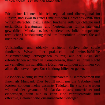
zählen ebenfalls zu meinen Mandanten.
Für meine Klienten bin ich regional und überregional im
Einsatz, und zwar in erster Linie auf dem Gebiet des Zivil- und
Wirtschaftsrechts. Dazu zählen fundierte außergerichtliche und
gerichtliche Beratungen und Vertretungen für private und
gewerbliche Mandanten. Insbesondere hinsichtlich kompetenter
rechtlicher Unterstützung rund um Immobilien können Sie auf
mich zählen.
Vollständige und objektiv ermittelte Sachverhalte sowie
fundiertes Wissen über praktische und wirtschaftliche
Zusammenhänge ermöglichen es mir, auf der Basis der
erforderlichen rechtlichen Kompetenzen, Ihnen zu Ihrem Recht
zu verhelfen, wirtschaftliche Lösungen zu finden und Ihnen vor
allem die notwendigen Entscheidungshilfen zu geben.
Besonders wichtig ist mir die transparente Zusammenarbeit mit
Ihnen als Mandant. Dies betrifft nicht nur die Gebühren und
Kosten, sondern meine gesamte Tätigkeit für Sie. Sie werden
während der gesamten Mandatsdauer stets unterrichtet und
einbezogen, denn nur so kann eine vertrauensvolle und
effektive, zielorientierte Zusammenarbeit erfolgen.