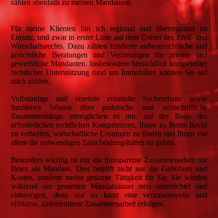
zählen ebenfalls zu meinen Mandanten.
Für meine Klienten bin ich regional und überregional im
Einsatz, und zwar in erster Linie auf dem Gebiet des Zivil- und
Wirtschaftsrechts. Dazu zählen fundierte außergerichtliche und
gerichtliche Beratungen und Vertretungen für private und
gewerbliche Mandanten. Insbesondere hinsichtlich kompetenter
rechtlicher Unterstützung rund um Immobilien können Sie auf
mich zählen.
Vollständige und objektiv ermittelte Sachverhalte sowie
fundiertes Wissen über praktische und wirtschaftliche
Zusammenhänge ermöglichen es mir, auf der Basis der
erforderlichen rechtlichen Kompetenzen, Ihnen zu Ihrem Recht
zu verhelfen, wirtschaftliche Lösungen zu finden und Ihnen vor
allem die notwendigen Entscheidungshilfen zu geben.
Besonders wichtig ist mir die transparente Zusammenarbeit mit
Ihnen als Mandant. Dies betrifft nicht nur die Gebühren und
Kosten, sondern meine gesamte Tätigkeit für Sie. Sie werden
während der gesamten Mandatsdauer stets unterrichtet und
einbezogen, denn nur so kann eine vertrauensvolle und
effektive, zielorientierte Zusammenarbeit erfolgen.