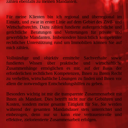
zählen ebenfalls zu meinen Mandanten.
Für meine Klienten bin ich regional und überregional im
Einsatz, und zwar in erster Linie auf dem Gebiet des Zivil- und
Wirtschaftsrechts. Dazu zählen fundierte außergerichtliche und
gerichtliche Beratungen und Vertretungen für private und
gewerbliche Mandanten. Insbesondere hinsichtlich kompetenter
rechtlicher Unterstützung rund um Immobilien können Sie auf
mich zählen.
Vollständige und objektiv ermittelte Sachverhalte sowie
fundiertes Wissen über praktische und wirtschaftliche
Zusammenhänge ermöglichen es mir, auf der Basis der
erforderlichen rechtlichen Kompetenzen, Ihnen zu Ihrem Recht
zu verhelfen, wirtschaftliche Lösungen zu finden und Ihnen vor
allem die notwendigen Entscheidungshilfen zu geben.
Besonders wichtig ist mir die transparente Zusammenarbeit mit
Ihnen als Mandant. Dies betrifft nicht nur die Gebühren und
Kosten, sondern meine gesamte Tätigkeit für Sie. Sie werden
während der gesamten Mandatsdauer stets unterrichtet und
einbezogen, denn nur so kann eine vertrauensvolle und
effektive, zielorientierte Zusammenarbeit erfolgen.