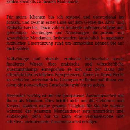
zählen ebenfalls zu meinen Mandanten.
Für meine Klienten bin ich regional und überregional im
Einsatz, und zwar in erster Linie auf dem Gebiet des Zivil- und
Wirtschaftsrechts. Dazu zählen fundierte außergerichtliche und
gerichtliche Beratungen und Vertretungen für private und
gewerbliche Mandanten. Insbesondere hinsichtlich kompetenter
rechtlicher Unterstützung rund um Immobilien können Sie auf
mich zählen.
Vollständige und objektiv ermittelte Sachverhalte sowie
fundiertes Wissen über praktische und wirtschaftliche
Zusammenhänge ermöglichen es mir, auf der Basis der
erforderlichen rechtlichen Kompetenzen, Ihnen zu Ihrem Recht
zu verhelfen, wirtschaftliche Lösungen zu finden und Ihnen vor
allem die notwendigen Entscheidungshilfen zu geben.
Besonders wichtig ist mir die transparente Zusammenarbeit mit
Ihnen als Mandant. Dies betrifft nicht nur die Gebühren und
Kosten, sondern meine gesamte Tätigkeit für Sie. Sie werden
während der gesamten Mandatsdauer stets unterrichtet und
einbezogen, denn nur so kann eine vertrauensvolle und
effektive, zielorientierte Zusammenarbeit erfolgen.