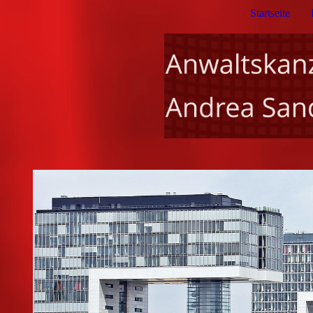
Startseite