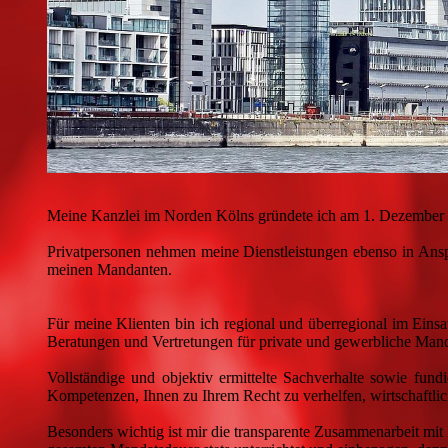
Meine Kanzlei im Norden Kölns gründete ich am 1. Dezember
Privatpersonen nehmen meine Dienstleistungen ebenso in Ans
meinen Mandanten.
Für meine Klienten bin ich regional und überregional im Einsat
Beratungen und Vertretungen für private und gewerbliche Mand
Vollständige und objektiv ermittelte Sachverhalte sowie fund
Kompetenzen, Ihnen zu Ihrem Recht zu verhelfen, wirtschaftli
Besonders wichtig ist mir die transparente Zusammenarbeit mit