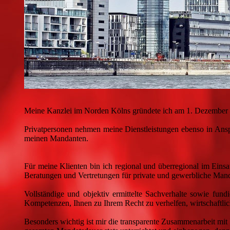
Meine Kanzlei im Norden Kölns gründete ich am 1. Dezember
Privatpersonen nehmen meine Dienstleistungen ebenso in Ans
meinen Mandanten.
Für meine Klienten bin ich regional und überregional im Einsat
Beratungen und Vertretungen für private und gewerbliche Mand
Vollständige und objektiv ermittelte Sachverhalte sowie fund
Kompetenzen, Ihnen zu Ihrem Recht zu verhelfen, wirtschaftli
Besonders wichtig ist mir die transparente Zusammenarbeit mit