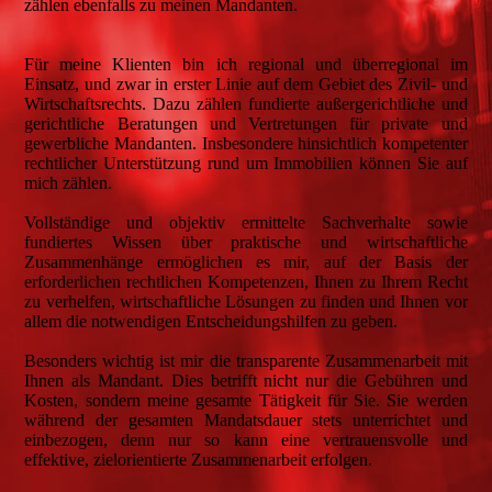
zählen ebenfalls zu meinen Mandanten.
Für meine Klienten bin ich regional und überregional im
Einsatz, und zwar in erster Linie auf dem Gebiet des Zivil- und
Wirtschaftsrechts. Dazu zählen fundierte außergerichtliche und
gerichtliche Beratungen und Vertretungen für private und
gewerbliche Mandanten. Insbesondere hinsichtlich kompetenter
rechtlicher Unterstützung rund um Immobilien können Sie auf
mich zählen.
Vollständige und objektiv ermittelte Sachverhalte sowie
fundiertes Wissen über praktische und wirtschaftliche
Zusammenhänge ermöglichen es mir, auf der Basis der
erforderlichen rechtlichen Kompetenzen, Ihnen zu Ihrem Recht
zu verhelfen, wirtschaftliche Lösungen zu finden und Ihnen vor
allem die notwendigen Entscheidungshilfen zu geben.
Besonders wichtig ist mir die transparente Zusammenarbeit mit
Ihnen als Mandant. Dies betrifft nicht nur die Gebühren und
Kosten, sondern meine gesamte Tätigkeit für Sie. Sie werden
während der gesamten Mandatsdauer stets unterrichtet und
einbezogen, denn nur so kann eine vertrauensvolle und
effektive, zielorientierte Zusammenarbeit erfolgen.