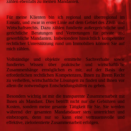
zählen ebenfalls zu meinen Mandanten.
Für meine Klienten bin ich regional und überregional im
Einsatz, und zwar in erster Linie auf dem Gebiet des Zivil- und
Wirtschaftsrechts. Dazu zählen fundierte außergerichtliche und
gerichtliche Beratungen und Vertretungen für private und
gewerbliche Mandanten. Insbesondere hinsichtlich kompetenter
rechtlicher Unterstützung rund um Immobilien können Sie auf
mich zählen.
Vollständige und objektiv ermittelte Sachverhalte sowie
fundiertes Wissen über praktische und wirtschaftliche
Zusammenhänge ermöglichen es mir, auf der Basis der
erforderlichen rechtlichen Kompetenzen, Ihnen zu Ihrem Recht
zu verhelfen, wirtschaftliche Lösungen zu finden und Ihnen vor
allem die notwendigen Entscheidungshilfen zu geben.
Besonders wichtig ist mir die transparente Zusammenarbeit mit
Ihnen als Mandant. Dies betrifft nicht nur die Gebühren und
Kosten, sondern meine gesamte Tätigkeit für Sie. Sie werden
während der gesamten Mandatsdauer stets unterrichtet und
einbezogen, denn nur so kann eine vertrauensvolle und
effektive, zielorientierte Zusammenarbeit erfolgen.