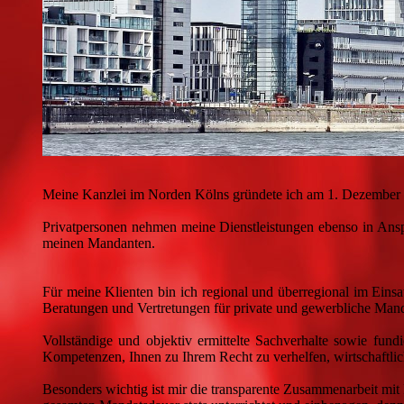
Meine Kanzlei im Norden Kölns gründete ich am 1. Dezember
Privatpersonen nehmen meine Dienstleistungen ebenso in Ans
meinen Mandanten.
Für meine Klienten bin ich regional und überregional im Einsat
Beratungen und Vertretungen für private und gewerbliche Mand
Vollständige und objektiv ermittelte Sachverhalte sowie fund
Kompetenzen, Ihnen zu Ihrem Recht zu verhelfen, wirtschaftli
Besonders wichtig ist mir die transparente Zusammenarbeit mit