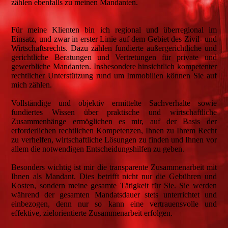
zählen ebenfalls zu meinen Mandanten.
Für meine Klienten bin ich regional und überregional im
Einsatz, und zwar in erster Linie auf dem Gebiet des Zivil- und
Wirtschaftsrechts. Dazu zählen fundierte außergerichtliche und
gerichtliche Beratungen und Vertretungen für private und
gewerbliche Mandanten. Insbesondere hinsichtlich kompetenter
rechtlicher Unterstützung rund um Immobilien können Sie auf
mich zählen.
Vollständige und objektiv ermittelte Sachverhalte sowie
fundiertes Wissen über praktische und wirtschaftliche
Zusammenhänge ermöglichen es mir, auf der Basis der
erforderlichen rechtlichen Kompetenzen, Ihnen zu Ihrem Recht
zu verhelfen, wirtschaftliche Lösungen zu finden und Ihnen vor
allem die notwendigen Entscheidungshilfen zu geben.
Besonders wichtig ist mir die transparente Zusammenarbeit mit
Ihnen als Mandant. Dies betrifft nicht nur die Gebühren und
Kosten, sondern meine gesamte Tätigkeit für Sie. Sie werden
während der gesamten Mandatsdauer stets unterrichtet und
einbezogen, denn nur so kann eine vertrauensvolle und
effektive, zielorientierte Zusammenarbeit erfolgen.