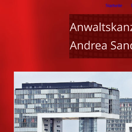
Startseite