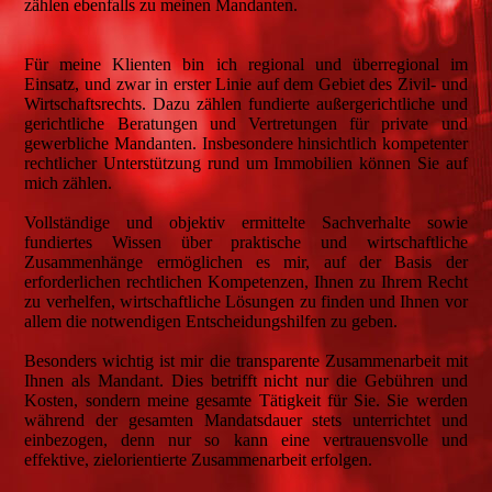
zählen ebenfalls zu meinen Mandanten.
Für meine Klienten bin ich regional und überregional im
Einsatz, und zwar in erster Linie auf dem Gebiet des Zivil- und
Wirtschaftsrechts. Dazu zählen fundierte außergerichtliche und
gerichtliche Beratungen und Vertretungen für private und
gewerbliche Mandanten. Insbesondere hinsichtlich kompetenter
rechtlicher Unterstützung rund um Immobilien können Sie auf
mich zählen.
Vollständige und objektiv ermittelte Sachverhalte sowie
fundiertes Wissen über praktische und wirtschaftliche
Zusammenhänge ermöglichen es mir, auf der Basis der
erforderlichen rechtlichen Kompetenzen, Ihnen zu Ihrem Recht
zu verhelfen, wirtschaftliche Lösungen zu finden und Ihnen vor
allem die notwendigen Entscheidungshilfen zu geben.
Besonders wichtig ist mir die transparente Zusammenarbeit mit
Ihnen als Mandant. Dies betrifft nicht nur die Gebühren und
Kosten, sondern meine gesamte Tätigkeit für Sie. Sie werden
während der gesamten Mandatsdauer stets unterrichtet und
einbezogen, denn nur so kann eine vertrauensvolle und
effektive, zielorientierte Zusammenarbeit erfolgen.