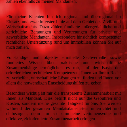
zählen ebenfalls zu meinen Mandanten.
Für meine Klienten bin ich regional und überregional im
Einsatz, und zwar in erster Linie auf dem Gebiet des Zivil- und
Wirtschaftsrechts. Dazu zählen fundierte außergerichtliche und
gerichtliche Beratungen und Vertretungen für private und
gewerbliche Mandanten. Insbesondere hinsichtlich kompetenter
rechtlicher Unterstützung rund um Immobilien können Sie auf
mich zählen.
Vollständige und objektiv ermittelte Sachverhalte sowie
fundiertes Wissen über praktische und wirtschaftliche
Zusammenhänge ermöglichen es mir, auf der Basis der
erforderlichen rechtlichen Kompetenzen, Ihnen zu Ihrem Recht
zu verhelfen, wirtschaftliche Lösungen zu finden und Ihnen vor
allem die notwendigen Entscheidungshilfen zu geben.
Besonders wichtig ist mir die transparente Zusammenarbeit mit
Ihnen als Mandant. Dies betrifft nicht nur die Gebühren und
Kosten, sondern meine gesamte Tätigkeit für Sie. Sie werden
während der gesamten Mandatsdauer stets unterrichtet und
einbezogen, denn nur so kann eine vertrauensvolle und
effektive, zielorientierte Zusammenarbeit erfolgen.