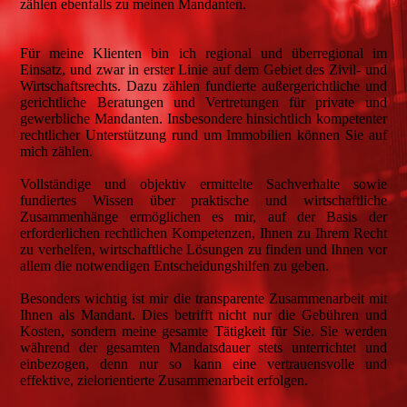
zählen ebenfalls zu meinen Mandanten.
Für meine Klienten bin ich regional und überregional im
Einsatz, und zwar in erster Linie auf dem Gebiet des Zivil- und
Wirtschaftsrechts. Dazu zählen fundierte außergerichtliche und
gerichtliche Beratungen und Vertretungen für private und
gewerbliche Mandanten. Insbesondere hinsichtlich kompetenter
rechtlicher Unterstützung rund um Immobilien können Sie auf
mich zählen.
Vollständige und objektiv ermittelte Sachverhalte sowie
fundiertes Wissen über praktische und wirtschaftliche
Zusammenhänge ermöglichen es mir, auf der Basis der
erforderlichen rechtlichen Kompetenzen, Ihnen zu Ihrem Recht
zu verhelfen, wirtschaftliche Lösungen zu finden und Ihnen vor
allem die notwendigen Entscheidungshilfen zu geben.
Besonders wichtig ist mir die transparente Zusammenarbeit mit
Ihnen als Mandant. Dies betrifft nicht nur die Gebühren und
Kosten, sondern meine gesamte Tätigkeit für Sie. Sie werden
während der gesamten Mandatsdauer stets unterrichtet und
einbezogen, denn nur so kann eine vertrauensvolle und
effektive, zielorientierte Zusammenarbeit erfolgen.