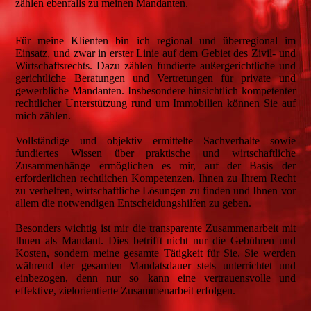
zählen ebenfalls zu meinen Mandanten.
Für meine Klienten bin ich regional und überregional im
Einsatz, und zwar in erster Linie auf dem Gebiet des Zivil- und
Wirtschaftsrechts. Dazu zählen fundierte außergerichtliche und
gerichtliche Beratungen und Vertretungen für private und
gewerbliche Mandanten. Insbesondere hinsichtlich kompetenter
rechtlicher Unterstützung rund um Immobilien können Sie auf
mich zählen.
Vollständige und objektiv ermittelte Sachverhalte sowie
fundiertes Wissen über praktische und wirtschaftliche
Zusammenhänge ermöglichen es mir, auf der Basis der
erforderlichen rechtlichen Kompetenzen, Ihnen zu Ihrem Recht
zu verhelfen, wirtschaftliche Lösungen zu finden und Ihnen vor
allem die notwendigen Entscheidungshilfen zu geben.
Besonders wichtig ist mir die transparente Zusammenarbeit mit
Ihnen als Mandant. Dies betrifft nicht nur die Gebühren und
Kosten, sondern meine gesamte Tätigkeit für Sie. Sie werden
während der gesamten Mandatsdauer stets unterrichtet und
einbezogen, denn nur so kann eine vertrauensvolle und
effektive, zielorientierte Zusammenarbeit erfolgen.