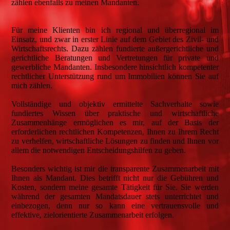
zählen ebenfalls zu meinen Mandanten.
Für meine Klienten bin ich regional und überregional im
Einsatz, und zwar in erster Linie auf dem Gebiet des Zivil- und
Wirtschaftsrechts. Dazu zählen fundierte außergerichtliche und
gerichtliche Beratungen und Vertretungen für private und
gewerbliche Mandanten. Insbesondere hinsichtlich kompetenter
rechtlicher Unterstützung rund um Immobilien können Sie auf
mich zählen.
Vollständige und objektiv ermittelte Sachverhalte sowie
fundiertes Wissen über praktische und wirtschaftliche
Zusammenhänge ermöglichen es mir, auf der Basis der
erforderlichen rechtlichen Kompetenzen, Ihnen zu Ihrem Recht
zu verhelfen, wirtschaftliche Lösungen zu finden und Ihnen vor
allem die notwendigen Entscheidungshilfen zu geben.
Besonders wichtig ist mir die transparente Zusammenarbeit mit
Ihnen als Mandant. Dies betrifft nicht nur die Gebühren und
Kosten, sondern meine gesamte Tätigkeit für Sie. Sie werden
während der gesamten Mandatsdauer stets unterrichtet und
einbezogen, denn nur so kann eine vertrauensvolle und
effektive, zielorientierte Zusammenarbeit erfolgen.