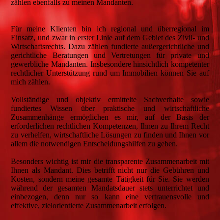
zählen ebenfalls zu meinen Mandanten.
Für meine Klienten bin ich regional und überregional im
Einsatz, und zwar in erster Linie auf dem Gebiet des Zivil- und
Wirtschaftsrechts. Dazu zählen fundierte außergerichtliche und
gerichtliche Beratungen und Vertretungen für private und
gewerbliche Mandanten. Insbesondere hinsichtlich kompetenter
rechtlicher Unterstützung rund um Immobilien können Sie auf
mich zählen.
Vollständige und objektiv ermittelte Sachverhalte sowie
fundiertes Wissen über praktische und wirtschaftliche
Zusammenhänge ermöglichen es mir, auf der Basis der
erforderlichen rechtlichen Kompetenzen, Ihnen zu Ihrem Recht
zu verhelfen, wirtschaftliche Lösungen zu finden und Ihnen vor
allem die notwendigen Entscheidungshilfen zu geben.
Besonders wichtig ist mir die transparente Zusammenarbeit mit
Ihnen als Mandant. Dies betrifft nicht nur die Gebühren und
Kosten, sondern meine gesamte Tätigkeit für Sie. Sie werden
während der gesamten Mandatsdauer stets unterrichtet und
einbezogen, denn nur so kann eine vertrauensvolle und
effektive, zielorientierte Zusammenarbeit erfolgen.