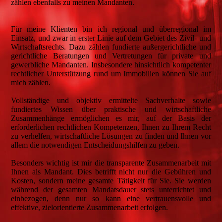
zählen ebenfalls zu meinen Mandanten.
Für meine Klienten bin ich regional und überregional im
Einsatz, und zwar in erster Linie auf dem Gebiet des Zivil- und
Wirtschaftsrechts. Dazu zählen fundierte außergerichtliche und
gerichtliche Beratungen und Vertretungen für private und
gewerbliche Mandanten. Insbesondere hinsichtlich kompetenter
rechtlicher Unterstützung rund um Immobilien können Sie auf
mich zählen.
Vollständige und objektiv ermittelte Sachverhalte sowie
fundiertes Wissen über praktische und wirtschaftliche
Zusammenhänge ermöglichen es mir, auf der Basis der
erforderlichen rechtlichen Kompetenzen, Ihnen zu Ihrem Recht
zu verhelfen, wirtschaftliche Lösungen zu finden und Ihnen vor
allem die notwendigen Entscheidungshilfen zu geben.
Besonders wichtig ist mir die transparente Zusammenarbeit mit
Ihnen als Mandant. Dies betrifft nicht nur die Gebühren und
Kosten, sondern meine gesamte Tätigkeit für Sie. Sie werden
während der gesamten Mandatsdauer stets unterrichtet und
einbezogen, denn nur so kann eine vertrauensvolle und
effektive, zielorientierte Zusammenarbeit erfolgen.