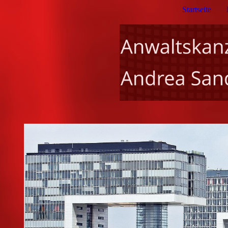
Startseite