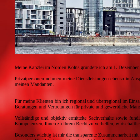
Meine Kanzlei im Norden Kölns gründete ich am 1. Dezember
Privatpersonen nehmen meine Dienstleistungen ebenso in Ans
meinen Mandanten.
Für meine Klienten bin ich regional und überregional im Einsat
Beratungen und Vertretungen für private und gewerbliche Mand
Vollständige und objektiv ermittelte Sachverhalte sowie fund
Kompetenzen, Ihnen zu Ihrem Recht zu verhelfen, wirtschaftli
Besonders wichtig ist mir die transparente Zusammenarbeit mit