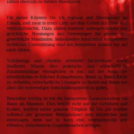
zählen ebenfalls zu meinen Mandanten.
Für meine Klienten bin ich regional und überregional im
Einsatz, und zwar in erster Linie auf dem Gebiet des Zivil- und
Wirtschaftsrechts. Dazu zählen fundierte außergerichtliche und
gerichtliche Beratungen und Vertretungen für private und
gewerbliche Mandanten. Insbesondere hinsichtlich kompetenter
rechtlicher Unterstützung rund um Immobilien können Sie auf
mich zählen.
Vollständige und objektiv ermittelte Sachverhalte sowie
fundiertes Wissen über praktische und wirtschaftliche
Zusammenhänge ermöglichen es mir, auf der Basis der
erforderlichen rechtlichen Kompetenzen, Ihnen zu Ihrem Recht
zu verhelfen, wirtschaftliche Lösungen zu finden und Ihnen vor
allem die notwendigen Entscheidungshilfen zu geben.
Besonders wichtig ist mir die transparente Zusammenarbeit mit
Ihnen als Mandant. Dies betrifft nicht nur die Gebühren und
Kosten, sondern meine gesamte Tätigkeit für Sie. Sie werden
während der gesamten Mandatsdauer stets unterrichtet und
einbezogen, denn nur so kann eine vertrauensvolle und
effektive, zielorientierte Zusammenarbeit erfolgen.