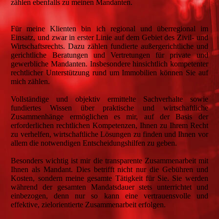
zählen ebenfalls zu meinen Mandanten.
Für meine Klienten bin ich regional und überregional im
Einsatz, und zwar in erster Linie auf dem Gebiet des Zivil- und
Wirtschaftsrechts. Dazu zählen fundierte außergerichtliche und
gerichtliche Beratungen und Vertretungen für private und
gewerbliche Mandanten. Insbesondere hinsichtlich kompetenter
rechtlicher Unterstützung rund um Immobilien können Sie auf
mich zählen.
Vollständige und objektiv ermittelte Sachverhalte sowie
fundiertes Wissen über praktische und wirtschaftliche
Zusammenhänge ermöglichen es mir, auf der Basis der
erforderlichen rechtlichen Kompetenzen, Ihnen zu Ihrem Recht
zu verhelfen, wirtschaftliche Lösungen zu finden und Ihnen vor
allem die notwendigen Entscheidungshilfen zu geben.
Besonders wichtig ist mir die transparente Zusammenarbeit mit
Ihnen als Mandant. Dies betrifft nicht nur die Gebühren und
Kosten, sondern meine gesamte Tätigkeit für Sie. Sie werden
während der gesamten Mandatsdauer stets unterrichtet und
einbezogen, denn nur so kann eine vertrauensvolle und
effektive, zielorientierte Zusammenarbeit erfolgen.