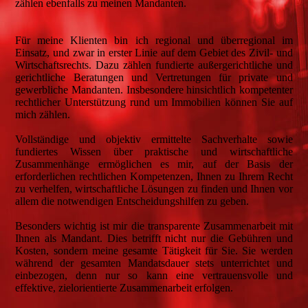
zählen ebenfalls zu meinen Mandanten.
Für meine Klienten bin ich regional und überregional im
Einsatz, und zwar in erster Linie auf dem Gebiet des Zivil- und
Wirtschaftsrechts. Dazu zählen fundierte außergerichtliche und
gerichtliche Beratungen und Vertretungen für private und
gewerbliche Mandanten. Insbesondere hinsichtlich kompetenter
rechtlicher Unterstützung rund um Immobilien können Sie auf
mich zählen.
Vollständige und objektiv ermittelte Sachverhalte sowie
fundiertes Wissen über praktische und wirtschaftliche
Zusammenhänge ermöglichen es mir, auf der Basis der
erforderlichen rechtlichen Kompetenzen, Ihnen zu Ihrem Recht
zu verhelfen, wirtschaftliche Lösungen zu finden und Ihnen vor
allem die notwendigen Entscheidungshilfen zu geben.
Besonders wichtig ist mir die transparente Zusammenarbeit mit
Ihnen als Mandant. Dies betrifft nicht nur die Gebühren und
Kosten, sondern meine gesamte Tätigkeit für Sie. Sie werden
während der gesamten Mandatsdauer stets unterrichtet und
einbezogen, denn nur so kann eine vertrauensvolle und
effektive, zielorientierte Zusammenarbeit erfolgen.