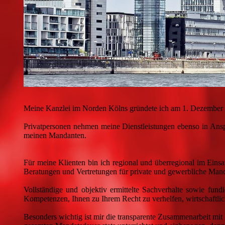
Meine Kanzlei im Norden Kölns gründete ich am 1. Dezember
Privatpersonen nehmen meine Dienstleistungen ebenso in Ans
meinen Mandanten.
Für meine Klienten bin ich regional und überregional im Einsat
Beratungen und Vertretungen für private und gewerbliche Mand
Vollständige und objektiv ermittelte Sachverhalte sowie fund
Kompetenzen, Ihnen zu Ihrem Recht zu verhelfen, wirtschaftli
Besonders wichtig ist mir die transparente Zusammenarbeit mit