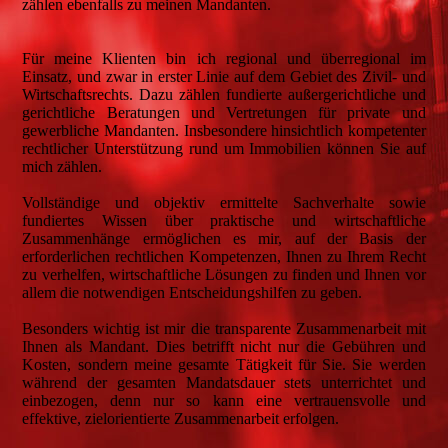
zählen ebenfalls zu meinen Mandanten.
Für meine Klienten bin ich regional und überregional im
Einsatz, und zwar in erster Linie auf dem Gebiet des Zivil- und
Wirtschaftsrechts. Dazu zählen fundierte außergerichtliche und
gerichtliche Beratungen und Vertretungen für private und
gewerbliche Mandanten. Insbesondere hinsichtlich kompetenter
rechtlicher Unterstützung rund um Immobilien können Sie auf
mich zählen.
Vollständige und objektiv ermittelte Sachverhalte sowie
fundiertes Wissen über praktische und wirtschaftliche
Zusammenhänge ermöglichen es mir, auf der Basis der
erforderlichen rechtlichen Kompetenzen, Ihnen zu Ihrem Recht
zu verhelfen, wirtschaftliche Lösungen zu finden und Ihnen vor
allem die notwendigen Entscheidungshilfen zu geben.
Besonders wichtig ist mir die transparente Zusammenarbeit mit
Ihnen als Mandant. Dies betrifft nicht nur die Gebühren und
Kosten, sondern meine gesamte Tätigkeit für Sie. Sie werden
während der gesamten Mandatsdauer stets unterrichtet und
einbezogen, denn nur so kann eine vertrauensvolle und
effektive, zielorientierte Zusammenarbeit erfolgen.