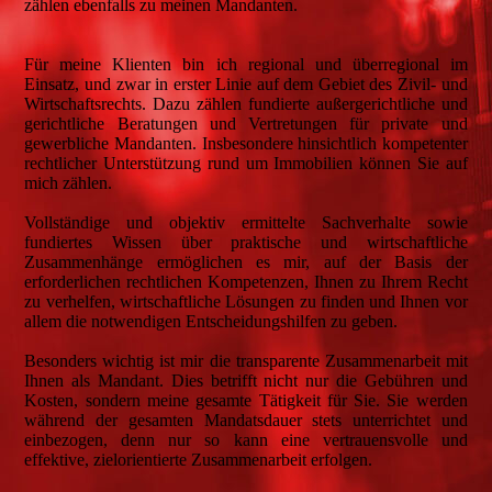
zählen ebenfalls zu meinen Mandanten.
Für meine Klienten bin ich regional und überregional im
Einsatz, und zwar in erster Linie auf dem Gebiet des Zivil- und
Wirtschaftsrechts. Dazu zählen fundierte außergerichtliche und
gerichtliche Beratungen und Vertretungen für private und
gewerbliche Mandanten. Insbesondere hinsichtlich kompetenter
rechtlicher Unterstützung rund um Immobilien können Sie auf
mich zählen.
Vollständige und objektiv ermittelte Sachverhalte sowie
fundiertes Wissen über praktische und wirtschaftliche
Zusammenhänge ermöglichen es mir, auf der Basis der
erforderlichen rechtlichen Kompetenzen, Ihnen zu Ihrem Recht
zu verhelfen, wirtschaftliche Lösungen zu finden und Ihnen vor
allem die notwendigen Entscheidungshilfen zu geben.
Besonders wichtig ist mir die transparente Zusammenarbeit mit
Ihnen als Mandant. Dies betrifft nicht nur die Gebühren und
Kosten, sondern meine gesamte Tätigkeit für Sie. Sie werden
während der gesamten Mandatsdauer stets unterrichtet und
einbezogen, denn nur so kann eine vertrauensvolle und
effektive, zielorientierte Zusammenarbeit erfolgen.