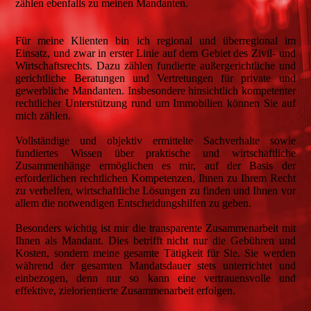
zählen ebenfalls zu meinen Mandanten.
Für meine Klienten bin ich regional und überregional im
Einsatz, und zwar in erster Linie auf dem Gebiet des Zivil- und
Wirtschaftsrechts. Dazu zählen fundierte außergerichtliche und
gerichtliche Beratungen und Vertretungen für private und
gewerbliche Mandanten. Insbesondere hinsichtlich kompetenter
rechtlicher Unterstützung rund um Immobilien können Sie auf
mich zählen.
Vollständige und objektiv ermittelte Sachverhalte sowie
fundiertes Wissen über praktische und wirtschaftliche
Zusammenhänge ermöglichen es mir, auf der Basis der
erforderlichen rechtlichen Kompetenzen, Ihnen zu Ihrem Recht
zu verhelfen, wirtschaftliche Lösungen zu finden und Ihnen vor
allem die notwendigen Entscheidungshilfen zu geben.
Besonders wichtig ist mir die transparente Zusammenarbeit mit
Ihnen als Mandant. Dies betrifft nicht nur die Gebühren und
Kosten, sondern meine gesamte Tätigkeit für Sie. Sie werden
während der gesamten Mandatsdauer stets unterrichtet und
einbezogen, denn nur so kann eine vertrauensvolle und
effektive, zielorientierte Zusammenarbeit erfolgen.