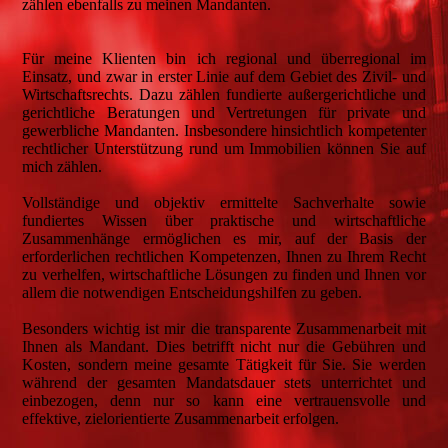
zählen ebenfalls zu meinen Mandanten.
Für meine Klienten bin ich regional und überregional im
Einsatz, und zwar in erster Linie auf dem Gebiet des Zivil- und
Wirtschaftsrechts. Dazu zählen fundierte außergerichtliche und
gerichtliche Beratungen und Vertretungen für private und
gewerbliche Mandanten. Insbesondere hinsichtlich kompetenter
rechtlicher Unterstützung rund um Immobilien können Sie auf
mich zählen.
Vollständige und objektiv ermittelte Sachverhalte sowie
fundiertes Wissen über praktische und wirtschaftliche
Zusammenhänge ermöglichen es mir, auf der Basis der
erforderlichen rechtlichen Kompetenzen, Ihnen zu Ihrem Recht
zu verhelfen, wirtschaftliche Lösungen zu finden und Ihnen vor
allem die notwendigen Entscheidungshilfen zu geben.
Besonders wichtig ist mir die transparente Zusammenarbeit mit
Ihnen als Mandant. Dies betrifft nicht nur die Gebühren und
Kosten, sondern meine gesamte Tätigkeit für Sie. Sie werden
während der gesamten Mandatsdauer stets unterrichtet und
einbezogen, denn nur so kann eine vertrauensvolle und
effektive, zielorientierte Zusammenarbeit erfolgen.