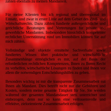
zählen ebenfalls zu meinen Mandanten.
Für meine Klienten bin ich regional und überregional im
Einsatz, und zwar in erster Linie auf dem Gebiet des Zivil- und
Wirtschaftsrechts. Dazu zählen fundierte außergerichtliche und
gerichtliche Beratungen und Vertretungen für private und
gewerbliche Mandanten. Insbesondere hinsichtlich kompetenter
rechtlicher Unterstützung rund um Immobilien können Sie auf
mich zählen.
Vollständige und objektiv ermittelte Sachverhalte sowie
fundiertes Wissen über praktische und wirtschaftliche
Zusammenhänge ermöglichen es mir, auf der Basis der
erforderlichen rechtlichen Kompetenzen, Ihnen zu Ihrem Recht
zu verhelfen, wirtschaftliche Lösungen zu finden und Ihnen vor
allem die notwendigen Entscheidungshilfen zu geben.
Besonders wichtig ist mir die transparente Zusammenarbeit mit
Ihnen als Mandant. Dies betrifft nicht nur die Gebühren und
Kosten, sondern meine gesamte Tätigkeit für Sie. Sie werden
während der gesamten Mandatsdauer stets unterrichtet und
einbezogen, denn nur so kann eine vertrauensvolle und
effektive, zielorientierte Zusammenarbeit erfolgen.