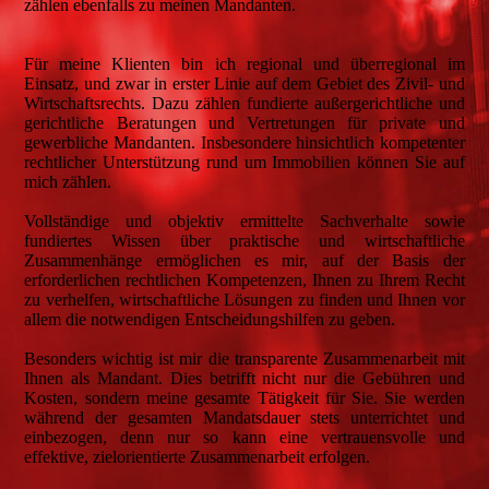
zählen ebenfalls zu meinen Mandanten.
Für meine Klienten bin ich regional und überregional im
Einsatz, und zwar in erster Linie auf dem Gebiet des Zivil- und
Wirtschaftsrechts. Dazu zählen fundierte außergerichtliche und
gerichtliche Beratungen und Vertretungen für private und
gewerbliche Mandanten. Insbesondere hinsichtlich kompetenter
rechtlicher Unterstützung rund um Immobilien können Sie auf
mich zählen.
Vollständige und objektiv ermittelte Sachverhalte sowie
fundiertes Wissen über praktische und wirtschaftliche
Zusammenhänge ermöglichen es mir, auf der Basis der
erforderlichen rechtlichen Kompetenzen, Ihnen zu Ihrem Recht
zu verhelfen, wirtschaftliche Lösungen zu finden und Ihnen vor
allem die notwendigen Entscheidungshilfen zu geben.
Besonders wichtig ist mir die transparente Zusammenarbeit mit
Ihnen als Mandant. Dies betrifft nicht nur die Gebühren und
Kosten, sondern meine gesamte Tätigkeit für Sie. Sie werden
während der gesamten Mandatsdauer stets unterrichtet und
einbezogen, denn nur so kann eine vertrauensvolle und
effektive, zielorientierte Zusammenarbeit erfolgen.