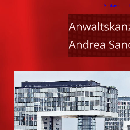
Startseite