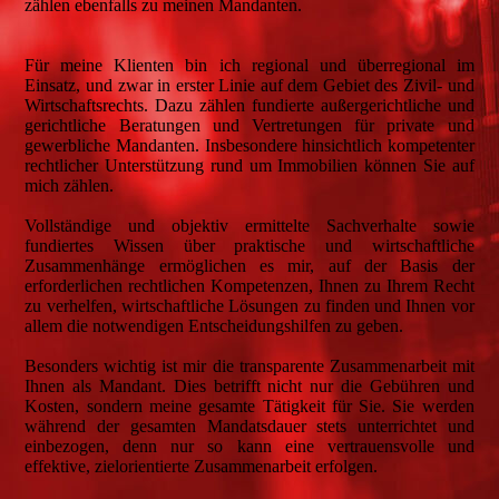
zählen ebenfalls zu meinen Mandanten.
Für meine Klienten bin ich regional und überregional im
Einsatz, und zwar in erster Linie auf dem Gebiet des Zivil- und
Wirtschaftsrechts. Dazu zählen fundierte außergerichtliche und
gerichtliche Beratungen und Vertretungen für private und
gewerbliche Mandanten. Insbesondere hinsichtlich kompetenter
rechtlicher Unterstützung rund um Immobilien können Sie auf
mich zählen.
Vollständige und objektiv ermittelte Sachverhalte sowie
fundiertes Wissen über praktische und wirtschaftliche
Zusammenhänge ermöglichen es mir, auf der Basis der
erforderlichen rechtlichen Kompetenzen, Ihnen zu Ihrem Recht
zu verhelfen, wirtschaftliche Lösungen zu finden und Ihnen vor
allem die notwendigen Entscheidungshilfen zu geben.
Besonders wichtig ist mir die transparente Zusammenarbeit mit
Ihnen als Mandant. Dies betrifft nicht nur die Gebühren und
Kosten, sondern meine gesamte Tätigkeit für Sie. Sie werden
während der gesamten Mandatsdauer stets unterrichtet und
einbezogen, denn nur so kann eine vertrauensvolle und
effektive, zielorientierte Zusammenarbeit erfolgen.