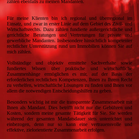
zählen ebenfalls zu meinen Mandanten.
Für meine Klienten bin ich regional und überregional im
Einsatz, und zwar in erster Linie auf dem Gebiet des Zivil- und
Wirtschaftsrechts. Dazu zählen fundierte außergerichtliche und
gerichtliche Beratungen und Vertretungen für private und
gewerbliche Mandanten. Insbesondere hinsichtlich kompetenter
rechtlicher Unterstützung rund um Immobilien können Sie auf
mich zählen.
Vollständige und objektiv ermittelte Sachverhalte sowie
fundiertes Wissen über praktische und wirtschaftliche
Zusammenhänge ermöglichen es mir, auf der Basis der
erforderlichen rechtlichen Kompetenzen, Ihnen zu Ihrem Recht
zu verhelfen, wirtschaftliche Lösungen zu finden und Ihnen vor
allem die notwendigen Entscheidungshilfen zu geben.
Besonders wichtig ist mir die transparente Zusammenarbeit mit
Ihnen als Mandant. Dies betrifft nicht nur die Gebühren und
Kosten, sondern meine gesamte Tätigkeit für Sie. Sie werden
während der gesamten Mandatsdauer stets unterrichtet und
einbezogen, denn nur so kann eine vertrauensvolle und
effektive, zielorientierte Zusammenarbeit erfolgen.