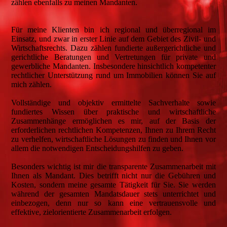
zählen ebenfalls zu meinen Mandanten.
Für meine Klienten bin ich regional und überregional im
Einsatz, und zwar in erster Linie auf dem Gebiet des Zivil- und
Wirtschaftsrechts. Dazu zählen fundierte außergerichtliche und
gerichtliche Beratungen und Vertretungen für private und
gewerbliche Mandanten. Insbesondere hinsichtlich kompetenter
rechtlicher Unterstützung rund um Immobilien können Sie auf
mich zählen.
Vollständige und objektiv ermittelte Sachverhalte sowie
fundiertes Wissen über praktische und wirtschaftliche
Zusammenhänge ermöglichen es mir, auf der Basis der
erforderlichen rechtlichen Kompetenzen, Ihnen zu Ihrem Recht
zu verhelfen, wirtschaftliche Lösungen zu finden und Ihnen vor
allem die notwendigen Entscheidungshilfen zu geben.
Besonders wichtig ist mir die transparente Zusammenarbeit mit
Ihnen als Mandant. Dies betrifft nicht nur die Gebühren und
Kosten, sondern meine gesamte Tätigkeit für Sie. Sie werden
während der gesamten Mandatsdauer stets unterrichtet und
einbezogen, denn nur so kann eine vertrauensvolle und
effektive, zielorientierte Zusammenarbeit erfolgen.