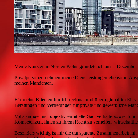
Meine Kanzlei im Norden Kölns gründete ich am 1. Dezember
Privatpersonen nehmen meine Dienstleistungen ebenso in Ans
meinen Mandanten.
Für meine Klienten bin ich regional und überregional im Einsat
Beratungen und Vertretungen für private und gewerbliche Mand
Vollständige und objektiv ermittelte Sachverhalte sowie fund
Kompetenzen, Ihnen zu Ihrem Recht zu verhelfen, wirtschaftli
Besonders wichtig ist mir die transparente Zusammenarbeit mit