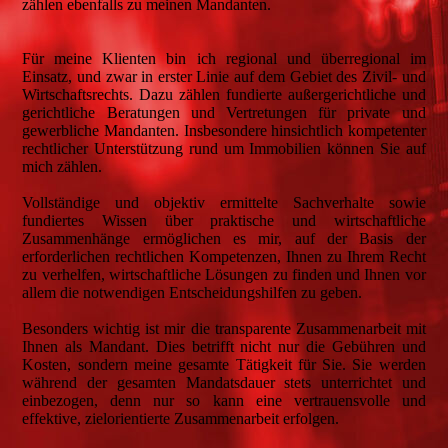
zählen ebenfalls zu meinen Mandanten.
Für meine Klienten bin ich regional und überregional im
Einsatz, und zwar in erster Linie auf dem Gebiet des Zivil- und
Wirtschaftsrechts. Dazu zählen fundierte außergerichtliche und
gerichtliche Beratungen und Vertretungen für private und
gewerbliche Mandanten. Insbesondere hinsichtlich kompetenter
rechtlicher Unterstützung rund um Immobilien können Sie auf
mich zählen.
Vollständige und objektiv ermittelte Sachverhalte sowie
fundiertes Wissen über praktische und wirtschaftliche
Zusammenhänge ermöglichen es mir, auf der Basis der
erforderlichen rechtlichen Kompetenzen, Ihnen zu Ihrem Recht
zu verhelfen, wirtschaftliche Lösungen zu finden und Ihnen vor
allem die notwendigen Entscheidungshilfen zu geben.
Besonders wichtig ist mir die transparente Zusammenarbeit mit
Ihnen als Mandant. Dies betrifft nicht nur die Gebühren und
Kosten, sondern meine gesamte Tätigkeit für Sie. Sie werden
während der gesamten Mandatsdauer stets unterrichtet und
einbezogen, denn nur so kann eine vertrauensvolle und
effektive, zielorientierte Zusammenarbeit erfolgen.