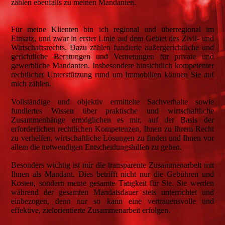
zählen ebenfalls zu meinen Mandanten.
Für meine Klienten bin ich regional und überregional im
Einsatz, und zwar in erster Linie auf dem Gebiet des Zivil- und
Wirtschaftsrechts. Dazu zählen fundierte außergerichtliche und
gerichtliche Beratungen und Vertretungen für private und
gewerbliche Mandanten. Insbesondere hinsichtlich kompetenter
rechtlicher Unterstützung rund um Immobilien können Sie auf
mich zählen.
Vollständige und objektiv ermittelte Sachverhalte sowie
fundiertes Wissen über praktische und wirtschaftliche
Zusammenhänge ermöglichen es mir, auf der Basis der
erforderlichen rechtlichen Kompetenzen, Ihnen zu Ihrem Recht
zu verhelfen, wirtschaftliche Lösungen zu finden und Ihnen vor
allem die notwendigen Entscheidungshilfen zu geben.
Besonders wichtig ist mir die transparente Zusammenarbeit mit
Ihnen als Mandant. Dies betrifft nicht nur die Gebühren und
Kosten, sondern meine gesamte Tätigkeit für Sie. Sie werden
während der gesamten Mandatsdauer stets unterrichtet und
einbezogen, denn nur so kann eine vertrauensvolle und
effektive, zielorientierte Zusammenarbeit erfolgen.