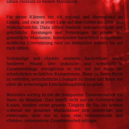
zählen ebenfalls zu meinen Mandanten.
Für meine Klienten bin ich regional und überregional im
Einsatz, und zwar in erster Linie auf dem Gebiet des Zivil- und
Wirtschaftsrechts. Dazu zählen fundierte außergerichtliche und
gerichtliche Beratungen und Vertretungen für private und
gewerbliche Mandanten. Insbesondere hinsichtlich kompetenter
rechtlicher Unterstützung rund um Immobilien können Sie auf
mich zählen.
Vollständige und objektiv ermittelte Sachverhalte sowie
fundiertes Wissen über praktische und wirtschaftliche
Zusammenhänge ermöglichen es mir, auf der Basis der
erforderlichen rechtlichen Kompetenzen, Ihnen zu Ihrem Recht
zu verhelfen, wirtschaftliche Lösungen zu finden und Ihnen vor
allem die notwendigen Entscheidungshilfen zu geben.
Besonders wichtig ist mir die transparente Zusammenarbeit mit
Ihnen als Mandant. Dies betrifft nicht nur die Gebühren und
Kosten, sondern meine gesamte Tätigkeit für Sie. Sie werden
während der gesamten Mandatsdauer stets unterrichtet und
einbezogen, denn nur so kann eine vertrauensvolle und
effektive, zielorientierte Zusammenarbeit erfolgen.